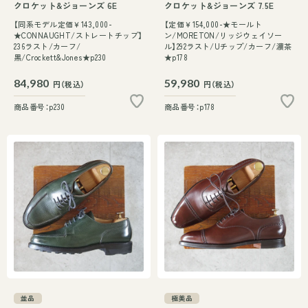
クロケット&ジョーンズ 6E
クロケット&ジョーンズ 7.5E
【同系モデル定価￥143,000-
【定価￥154,000-★モールト
★CONNAUGHT/ストレートチップ】
ン/MORETON/リッジウェイソー
236ラスト/カーフ/
ル】292ラスト/Uチップ/カーフ/濃茶
黒/Crockett&Jones★p230
★p178
84,980
59,980
円（税込）
円（税込）
商品番号：p230
商品番号：p178
並品
極美品