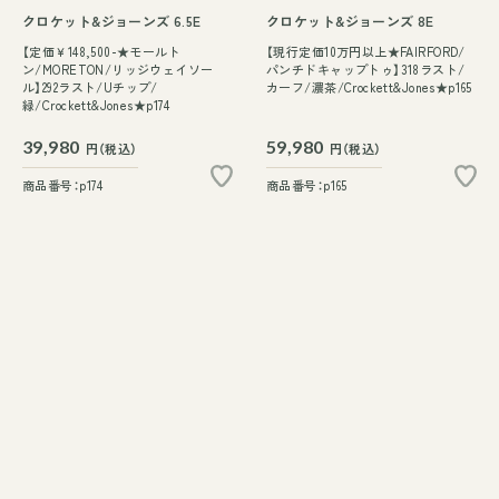
クロケット&ジョーンズ 6.5E
クロケット&ジョーンズ 8E
【定価￥148,500-★モールト
【現行定価10万円以上★FAIRFORD/
ン/MORETON/リッジウェイソー
パンチドキャップトゥ】318ラスト/
ル】292ラスト/Uチップ/
カーフ/濃茶/Crockett&Jones★p165
緑/Crockett&Jones★p174
39,980
59,980
円（税込）
円（税込）
商品番号：p174
商品番号：p165