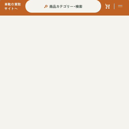
革靴の買取
商品カテゴリー・検索
サイトへ
当店への各種ご依頼について
オリジナルシューツリーについて
サイズ別一覧（メンズ詳細版）