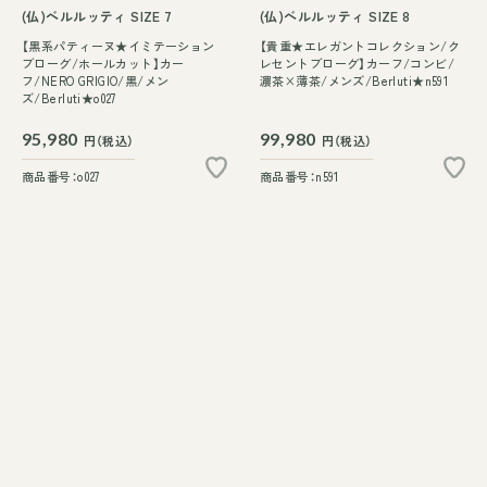
(仏)ベルルッティ SIZE 7
(仏)ベルルッティ SIZE 8
【黒系パティーヌ★イミテーション
【貴重★エレガントコレクション/ク
ブローグ/ホールカット】カー
レセントブローグ】カーフ/コンビ/
フ/NERO GRIGIO/黒/メン
濃茶×薄茶/メンズ/Berluti★n591
ズ/Berluti★o027
95,980
99,980
円（税込）
円（税込）
商品番号：o027
商品番号：n591