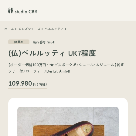
ホーム
メンズシューズ
ベルルッティ
商品番号：m541
極美品
(仏)ベルルッティ UK7程度
【オーダー価格100万円〜★ビスポーク品/シュール・ムジュール】純正
ツリー付/ローファー/Berluti★m541
109,980
円（内税）