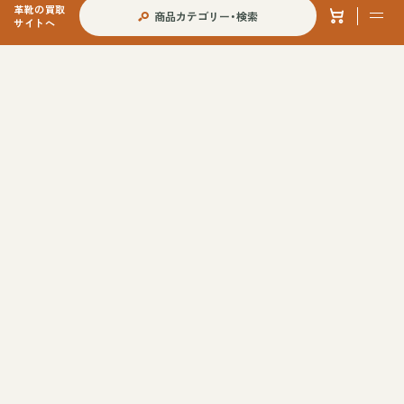
革靴の買取
商品カテゴリー・検索
サイトへ
当店への各種ご依頼について
オリジナルシューツリーについて
サイズ別一覧（メンズ詳細版）